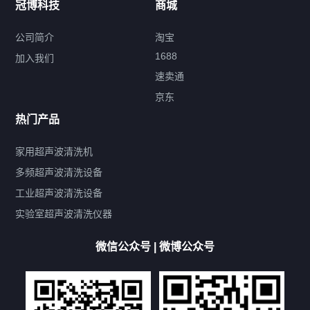
冠博科技
商城
超声波配件
公司简介
淘宝
1688
加入我们
速卖通
标签云
京东
热门产品
产品标签
鼓泡
升降
抛动
漂洗
喷淋
烘干
脱气
变波
家用超声波清洗机
带加热
功率可调
投入式
多槽式
PLC面板
过滤循环
多频超声波清洗设备
双波脱气
机械旋钮系列
数码系列
定时功能
工业超声波清洗设备
厨具清洗机
超声波振板
超声波振棒
喷油嘴清洗机
实验室超声波清洗仪器
百叶扇清洗机
网纹辊清洗机
数码调功率系列
微信公众号 | 微博公众号
保龄球清洗机
高尔夫球杆清洗机
大型单槽工业系列
大型单槽带过滤系列
全自动/半自动系列
客户定制非标机参考
双槽三槽四槽五槽多槽系列