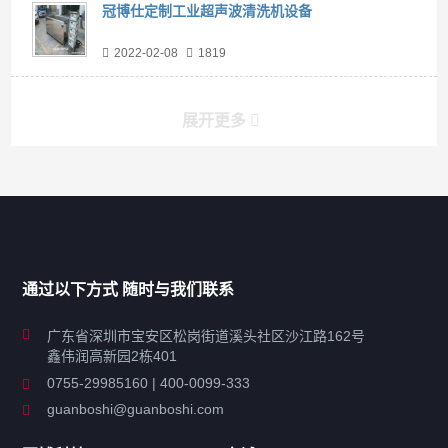
冠博仕定制工业超声波清洗机设备
2022-02-08
1819
展开更多
产品分类导航
家用超声波清洗机
通过以下方式 随时与我们联系
商用超声波清洗机
广东省深圳市宝安区松岗街道溪头社区沙江路162号
鑫伟润高新园2栋401
工业超声波清洗设备
0755-29985160 | 400-0099-333
guanboshi@guanboshi.com
特种超声波洗净产品