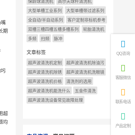
保龄球清洗机
高尔夫球杆清洗机
大型单槽工业系列
大型单槽带过滤系列
全自动/半自动系列
客户定制非标机参考
奶嘴
双槽三槽四槽五槽多槽系列
轮胎清洗机
长期
多频
扫频
脉冲
件
文章标签
QQ咨询
超声波清洗机定制
超声波清洗机除油污
的圬
超声波清洗机除锈
超声波清洗机洗眼镜
客服微信
超声波清洗机价格
清洗剂的选用
超声波清洗机能洗什么
五金件清洗
超声波清洗设备常见故障处理
联系电话
用超
题均
产品定制