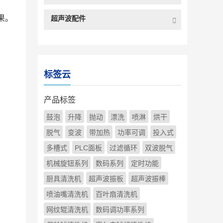
果。
超声波配件
标签云
产品标签
鼓泡
升降
抛动
漂洗
喷淋
烘干
脱气
变波
带加热
功率可调
投入式
多槽式
PLC面板
过滤循环
双波脱气
机械旋钮系列
数码系列
定时功能
厨具清洗机
超声波振板
超声波振棒
喷油嘴清洗机
百叶扇清洗机
网纹辊清洗机
数码调功率系列