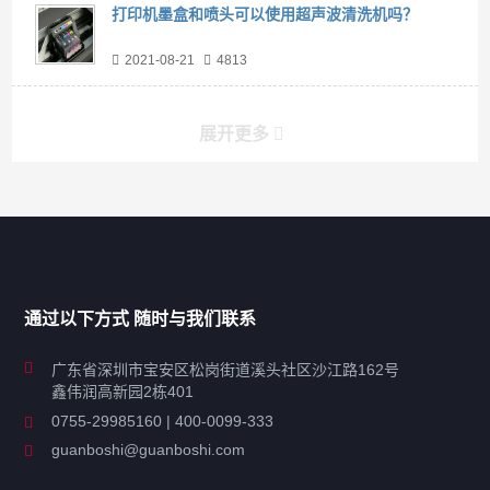
打印机墨盒和喷头可以使用超声波清洗机吗？
2021-08-21
4813
展开更多
产品分类导航
家用超声波清洗机
通过以下方式 随时与我们联系
商用超声波清洗机
广东省深圳市宝安区松岗街道溪头社区沙江路162号
鑫伟润高新园2栋401
工业超声波清洗设备
0755-29985160 | 400-0099-333
guanboshi@guanboshi.com
特种超声波洗净产品