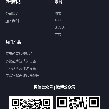
冠博科技
商城
超声波配件
公司简介
淘宝
1688
加入我们
速卖通
标签云
京东
热门产品
产品标签
鼓泡
升降
抛动
漂洗
喷淋
烘干
脱气
变波
家用超声波清洗机
带加热
功率可调
投入式
多槽式
PLC面板
过滤循环
多频超声波清洗设备
双波脱气
机械旋钮系列
数码系列
定时功能
工业超声波清洗设备
厨具清洗机
超声波振板
超声波振棒
喷油嘴清洗机
实验室超声波清洗仪器
百叶扇清洗机
网纹辊清洗机
数码调功率系列
微信公众号 | 微博公众号
保龄球清洗机
高尔夫球杆清洗机
大型单槽工业系列
大型单槽带过滤系列
全自动/半自动系列
客户定制非标机参考
双槽三槽四槽五槽多槽系列