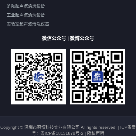
带加热
功率可调
投入式
多槽式
PLC面板
过滤循环
多频超声波清洗设备
双波脱气
机械旋钮系列
数码系列
定时功能
工业超声波清洗设备
厨具清洗机
超声波振板
超声波振棒
喷油嘴清洗机
实验室超声波清洗仪器
百叶扇清洗机
网纹辊清洗机
数码调功率系列
微信公众号 | 微博公众号
保龄球清洗机
高尔夫球杆清洗机
大型单槽工业系列
大型单槽带过滤系列
全自动/半自动系列
客户定制非标机参考
双槽三槽四槽五槽多槽系列
轮胎清洗机
多频
扫频
脉冲
文章标签
超声波清洗机定制
超声波清洗机除油污
超声波清洗机除锈
超声波清洗机洗眼镜
超声波清洗机价格
清洗剂的选用
超声波清洗机能洗什么
五金件清洗
超声波清洗设备常见故障处理
Copyright © 深圳市冠博科技实业有限公司 All rights reserved. |
ICP备案
号：粤ICP备18131879号-2
|
隐私声明