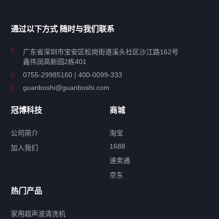
家用超声波清洗机
通过以下方式 随时与我们联系
商用超声波清洗机
广东省深圳市宝安区松岗街道溪头社区沙江路162号
鑫伟润高新园2栋401
工业超声波清洗设备
0755-29985160 | 400-0099-333
guanboshi@guanboshi.com
特种超声波洗净产品
冠博科技
商城
超声波配件
公司简介
淘宝
1688
加入我们
速卖通
标签云
京东
热门产品
产品标签
鼓泡
升降
抛动
漂洗
喷淋
烘干
脱气
变波
家用超声波清洗机