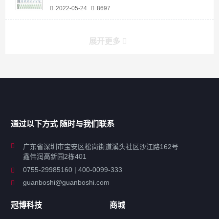
2022-05-24
8697
展开更多
产品分类导航
家用超声波清洗机
通过以下方式 随时与我们联系
商用超声波清洗机
广东省深圳市宝安区松岗街道溪头社区沙江路162号
鑫伟润高新园2栋401
工业超声波清洗设备
0755-29985160 | 400-0099-333
guanboshi@guanboshi.com
特种超声波洗净产品
冠博科技
商城
超声波配件