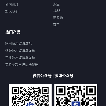
公司简介
淘宝
1688
加入我们
速卖通
标签云
京东
热门产品
产品标签
鼓泡
升降
抛动
漂洗
喷淋
烘干
脱气
变波
家用超声波清洗机
带加热
功率可调
投入式
多槽式
PLC面板
过滤循环
多频超声波清洗设备
双波脱气
机械旋钮系列
数码系列
定时功能
工业超声波清洗设备
厨具清洗机
超声波振板
超声波振棒
喷油嘴清洗机
实验室超声波清洗仪器
百叶扇清洗机
网纹辊清洗机
数码调功率系列
微信公众号 | 微博公众号
保龄球清洗机
高尔夫球杆清洗机
大型单槽工业系列
大型单槽带过滤系列
全自动/半自动系列
客户定制非标机参考
双槽三槽四槽五槽多槽系列
轮胎清洗机
多频
扫频
脉冲