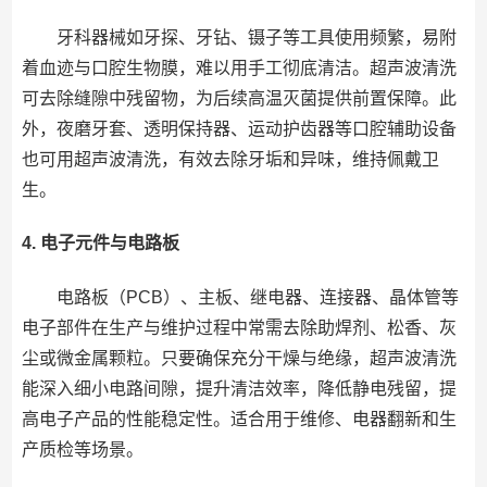
牙科器械如牙探、牙钻、镊子等工具使用频繁，易附
着血迹与口腔生物膜，难以用手工彻底清洁。超声波清洗
可去除缝隙中残留物，为后续高温灭菌提供前置保障。此
外，夜磨牙套、透明保持器、运动护齿器等口腔辅助设备
也可用超声波清洗，有效去除牙垢和异味，维持佩戴卫
生。
4. 电子元件与电路板
电路板（PCB）、主板、继电器、连接器、晶体管等
电子部件在生产与维护过程中常需去除助焊剂、松香、灰
尘或微金属颗粒。只要确保充分干燥与绝缘，超声波清洗
能深入细小电路间隙，提升清洁效率，降低静电残留，提
高电子产品的性能稳定性。适合用于维修、电器翻新和生
产质检等场景。