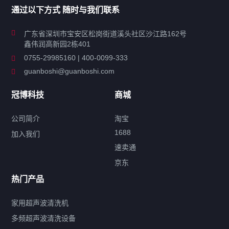
通过以下方式 随时与我们联系
商用超声波清洗机
广东省深圳市宝安区松岗街道溪头社区沙江路162号
鑫伟润高新园2栋401
工业超声波清洗设备
0755-29985160 | 400-0099-333
guanboshi@guanboshi.com
特种超声波洗净产品
冠博科技
商城
超声波配件
公司简介
淘宝
1688
加入我们
速卖通
标签云
京东
热门产品
产品标签
鼓泡
升降
抛动
漂洗
喷淋
烘干
脱气
变波
家用超声波清洗机
带加热
功率可调
投入式
多槽式
PLC面板
过滤循环
多频超声波清洗设备