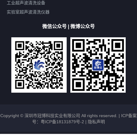
双波脱气
机械旋钮系列
数码系列
定时功能
工业超声波清洗设备
厨具清洗机
超声波振板
超声波振棒
喷油嘴清洗机
实验室超声波清洗仪器
百叶扇清洗机
网纹辊清洗机
数码调功率系列
微信公众号 | 微博公众号
保龄球清洗机
高尔夫球杆清洗机
大型单槽工业系列
大型单槽带过滤系列
全自动/半自动系列
客户定制非标机参考
双槽三槽四槽五槽多槽系列
轮胎清洗机
多频
扫频
脉冲
文章标签
超声波清洗机定制
超声波清洗机除油污
超声波清洗机除锈
超声波清洗机洗眼镜
超声波清洗机价格
清洗剂的选用
超声波清洗机能洗什么
五金件清洗
超声波清洗设备常见故障处理
Copyright © 深圳市冠博科技实业有限公司 All rights reserved. |
ICP备案
号：粤ICP备18131879号-2
|
隐私声明