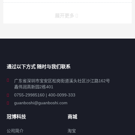
展开更多
产品分类导航
家用超声波清洗机
通过以下方式 随时与我们联系
商用超声波清洗机
广东省深圳市宝安区松岗街道溪头社区沙江路162号
鑫伟润高新园2栋401
工业超声波清洗设备
0755-29985160 | 400-0099-333
guanboshi@guanboshi.com
特种超声波洗净产品
冠博科技
商城
超声波配件
公司简介
淘宝