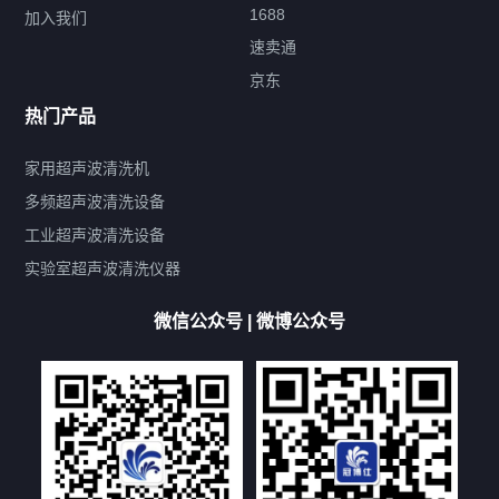
1688
加入我们
速卖通
标签云
京东
热门产品
产品标签
鼓泡
升降
抛动
漂洗
喷淋
烘干
脱气
变波
家用超声波清洗机
带加热
功率可调
投入式
多槽式
PLC面板
过滤循环
多频超声波清洗设备
双波脱气
机械旋钮系列
数码系列
定时功能
工业超声波清洗设备
厨具清洗机
超声波振板
超声波振棒
喷油嘴清洗机
实验室超声波清洗仪器
百叶扇清洗机
网纹辊清洗机
数码调功率系列
微信公众号 | 微博公众号
保龄球清洗机
高尔夫球杆清洗机
大型单槽工业系列
大型单槽带过滤系列
全自动/半自动系列
客户定制非标机参考
双槽三槽四槽五槽多槽系列
轮胎清洗机
多频
扫频
脉冲
文章标签