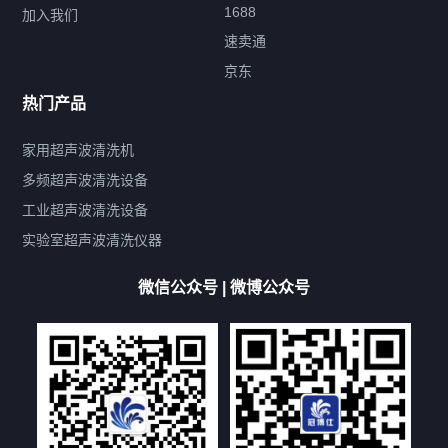
1688
加入我们
速卖通
标签云
京东
热门产品
产品标签
鼓泡
升降
抛动
漂洗
喷淋
烘干
脱气
变波
家用超声波清洗机
带加热
功率可调
投入式
多槽式
PLC面板
过滤循环
多频超声波清洗设备
双波脱气
机械旋钮系列
数码系列
定时功能
工业超声波清洗设备
厨具清洗机
超声波振板
超声波振棒
喷油嘴清洗机
实验室超声波清洗仪器
百叶扇清洗机
网纹辊清洗机
数码调功率系列
微信公众号 | 微博公众号
保龄球清洗机
高尔夫球杆清洗机
大型单槽工业系列
大型单槽带过滤系列
全自动/半自动系列
客户定制非标机参考
双槽三槽四槽五槽多槽系列
轮胎清洗机
多频
扫频
脉冲
文章标签