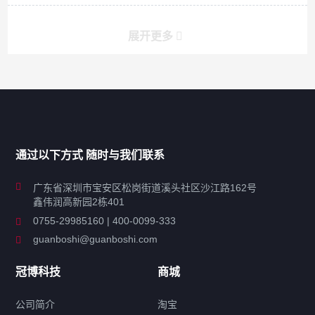
展开更多
产品分类导航
家用超声波清洗机
通过以下方式 随时与我们联系
商用超声波清洗机
广东省深圳市宝安区松岗街道溪头社区沙江路162号
鑫伟润高新园2栋401
工业超声波清洗设备
0755-29985160 | 400-0099-333
guanboshi@guanboshi.com
特种超声波洗净产品
冠博科技
商城
超声波配件
公司简介
淘宝