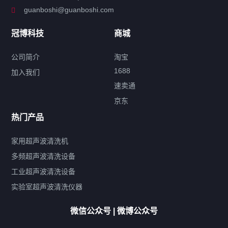
guanboshi@guanboshi.com
特种超声波洗净产品
冠博科技
商城
超声波配件
公司简介
淘宝
1688
加入我们
速卖通
标签云
京东
热门产品
产品标签
鼓泡
升降
抛动
漂洗
喷淋
烘干
脱气
变波
家用超声波清洗机
带加热
功率可调
投入式
多槽式
PLC面板
过滤循环
多频超声波清洗设备
双波脱气
机械旋钮系列
数码系列
定时功能
工业超声波清洗设备
厨具清洗机
超声波振板
超声波振棒
喷油嘴清洗机
实验室超声波清洗仪器
百叶扇清洗机
网纹辊清洗机
数码调功率系列
微信公众号 | 微博公众号
保龄球清洗机
高尔夫球杆清洗机
大型单槽工业系列