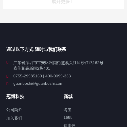
展开更多
产品分类导航
家用超声波清洗机
通过以下方式 随时与我们联系
商用超声波清洗机
广东省深圳市宝安区松岗街道溪头社区沙江路162号
鑫伟润高新园2栋401
工业超声波清洗设备
0755-29985160 | 400-0099-333
guanboshi@guanboshi.com
特种超声波洗净产品
冠博科技
商城
超声波配件
公司简介
淘宝
1688
加入我们
速卖通