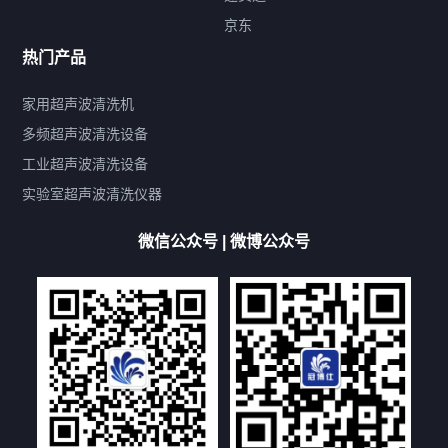
标签云
京东
热门产品
产品标签
鼓泡
升降
抛动
漂洗
喷淋
烘干
脱气
变波
家用超声波清洗机
带加热
功率可调
投入式
多槽式
PLC面板
过滤循环
多频超声波清洗设备
双波脱气
机械旋钮系列
数码系列
定时功能
工业超声波清洗设备
厨具清洗机
超声波振板
超声波振棒
喷油嘴清洗机
实验室超声波清洗仪器
百叶扇清洗机
网纹辊清洗机
数码调功率系列
微信公众号 | 微博公众号
保龄球清洗机
高尔夫球杆清洗机
大型单槽工业系列
大型单槽带过滤系列
全自动/半自动系列
客户定制非标机参考
双槽三槽四槽五槽多槽系列
轮胎清洗机
多频
扫频
脉冲
文章标签
超声波清洗机定制
超声波清洗机除油污