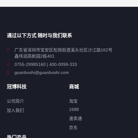
产品分类导航
家用超声波清洗机
通过以下方式 随时与我们联系
商用超声波清洗机
广东省深圳市宝安区松岗街道溪头社区沙江路162号
鑫伟润高新园2栋401
工业超声波清洗设备
0755-29985160 | 400-0099-333
guanboshi@guanboshi.com
特种超声波洗净产品
冠博科技
商城
超声波配件
公司简介
淘宝
1688
加入我们
速卖通
标签云
京东
热门产品