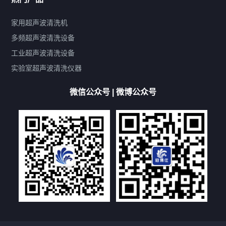
产品标签
鼓泡
升降
抛动
漂洗
喷淋
烘干
脱气
变波
家用超声波清洗机
带加热
功率可调
投入式
多槽式
PLC面板
过滤循环
多频超声波清洗设备
双波脱气
机械旋钮系列
数码系列
定时功能
工业超声波清洗设备
厨具清洗机
超声波振板
超声波振棒
喷油嘴清洗机
实验室超声波清洗仪器
百叶扇清洗机
网纹辊清洗机
数码调功率系列
微信公众号 | 微博公众号
保龄球清洗机
高尔夫球杆清洗机
大型单槽工业系列
大型单槽带过滤系列
全自动/半自动系列
客户定制非标机参考
双槽三槽四槽五槽多槽系列
轮胎清洗机
多频
扫频
脉冲
文章标签
超声波清洗机定制
超声波清洗机除油污
超声波清洗机除锈
超声波清洗机洗眼镜
超声波清洗机价格
清洗剂的选用
超声波清洗机能洗什么