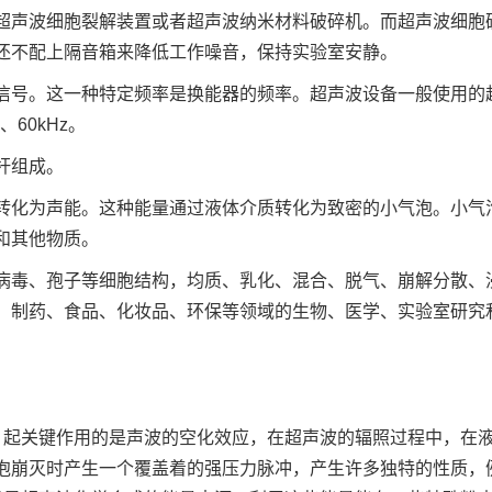
超声波细胞裂解装置或者超声波纳米材料破碎机。而超声波细胞
还不配上隔音箱来降低工作噪音，保持实验室安静。
信号。这一种特定频率是换能器的频率。超声波设备一般使用的
z、60kHz。
杆组成。
转化为声能。这种能量通过液体介质转化为致密的小气泡。小气
和其他物质。
病毒、孢子等细胞结构，均质、乳化、混合、脱气、崩解分散、
、制药、食品、化妆品、环保等领域的生物、医学、实验室研究
，起关键作用的是声波的空化效应，在超声波的辐照过程中，在
泡崩灭时产生一个覆盖着的强压力脉冲，产生许多独特的性质，