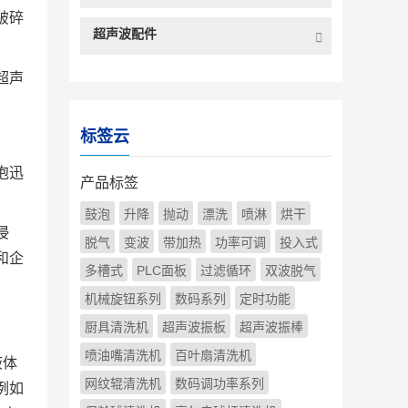
破碎
超声波配件
超声
标签云
泡迅
产品标签
鼓泡
升降
抛动
漂洗
喷淋
烘干
浸
脱气
变波
带加热
功率可调
投入式
和企
多槽式
PLC面板
过滤循环
双波脱气
机械旋钮系列
数码系列
定时功能
厨具清洗机
超声波振板
超声波振棒
喷油嘴清洗机
百叶扇清洗机
液体
网纹辊清洗机
数码调功率系列
例如