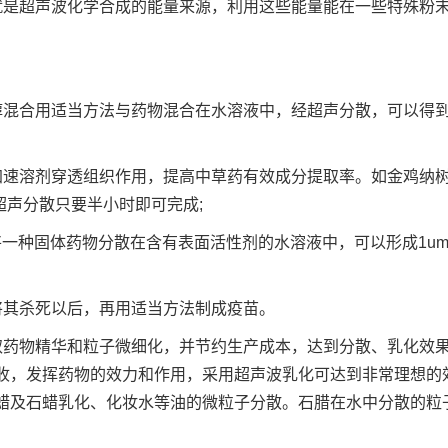
，这就是超声波化学合成的能量来源，利用这些能量能在一些特殊粉
醇混合用适当方法与药物混合在水溶液中，经超声分散，可以得
加速溶剂穿透组织作用，提高中草药有效成分提取率。如金鸡纳
超声分散只要半小时即可完成;
一种固体药物分散在含有表面活性剂的水溶液中，可以形成1u
将其杀死以后，再用适当方法制成疫苗。
取药物精华和粒子微细化，并节约生产成本，达到分散、乳化效
收，发挥药物的效力和作用，采用超声波乳化可达到非常理想的
蜡及石蜡乳化、化妆水等油的微粒子分散。石腊在水中分散的粒