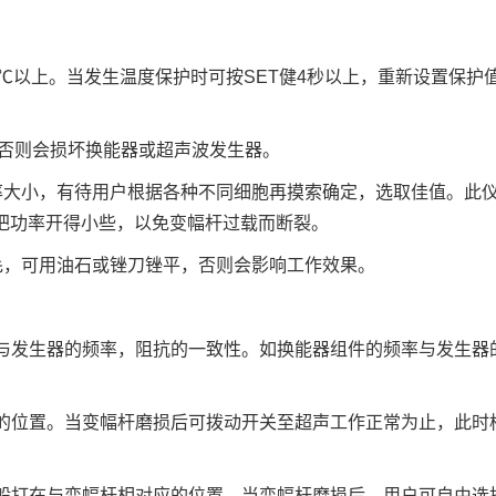
℃以上。当发生温度保护时可按SET健4秒以上，重新设置保护
，否则会损坏换能器或超声波发生器。
率大小，有待用户根据各种不同细胞再摸索确定，选取佳值。此
应把功率开得小些，以免变幅杆过载而断裂。
毛，可用油石或锉刀锉平，否则会影响工作效果。
与发生器的频率，阻抗的一致性。如换能器组件的频率与发生器
的位置。当变幅杆磨损后可拨动开关至超声工作正常为止，此时
般打在与变幅杆相对应的位置，当变幅杆磨损后，用户可自由选