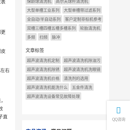
保龄球清洗机
高尔夫球杆清洗机
末表
大型单槽工业系列
大型单槽带过滤系列
全自动/半自动系列
客户定制非标机参考
双槽三槽四槽五槽多槽系列
轮胎清洗机
到更
多频
扫频
脉冲
文章标签
树皮
超声波清洗机定制
超声波清洗机除油污
超声波清洗机除锈
超声波清洗机洗眼镜
m左右
超声波清洗机价格
清洗剂的选用
超声波清洗机能洗什么
五金件清洗
超声波清洗设备常见故障处理
果，
效
子直
QQ咨询