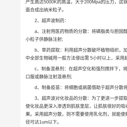
产生高达5000K的高温，大于200Mpa的压力
面合成出纳米粒子。
2、超声波制药：
a、注射用医药物质的分散：将磷脂类与胆固
小粒子供静脉注射;
b、草药提取：利用超声分散破坏植物组织，
中全部生物碱用一般方法侵出需 5小时以上，采用
c、制备混悬剂：在超声空化和强烈搅拌下，将
口服或静脉注射混悬剂;
d、制备疫苗：将细胞或病菌借助于超声分散
3、超声波对化妆品的分散：为了更进一步提
使化妆品更深入渗透到肌肤里层，让肌肤很好的吸
果。采用超声分散，则不需要使用乳化剂，就能使
径可达1um以下。